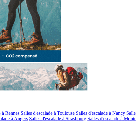
e à Rennes
Salles d'escalade à Toulouse
Salles d'escalade à Nancy
Salle
calade à Angers
Salles d'escalade à Strasbourg
Salles d'escalade à Montp